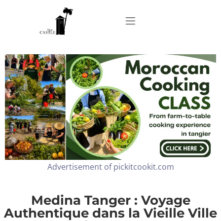
Home
About
Apartments
Advertisement of pickitcookit.com
Our Top Experiences
FAQ
Medina Tanger : Voyage
Authentique dans la Vieille Ville
Contact us