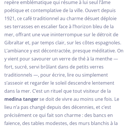
repère emblématique qui résume à lui seul l’âme
poétique et contemplative de la ville. Ouvert depuis
1921, ce café traditionnel au charme désuet déploie
ses terrasses en escalier face à l’horizon bleu de la
mer, offrant une vue ininterrompue sur le détroit de
Gibraltar et, par temps clair, sur les côtes espagnoles.
L’ambiance y est décontractée, presque méditative. On
y vient pour savourer un verre de thé à la menthe —
Arrivée
fort, sucré, servi brûlant dans de petits verres
traditionnels —, pour écrire, lire ou simplement
s’asseoir et regarder le soleil descendre lentement
Départ
dans la mer. C’est un rituel que tout visiteur de la
100
medina tanger
se doit de vivre au moins une fois.
Le
lieu n’a pas changé depuis des décennies, et c’est
Adultes
Enfants Tous âges
précisément ce qui fait son charme : des bancs en
1
0
faïence, des tables modestes, des murs blanchis à la