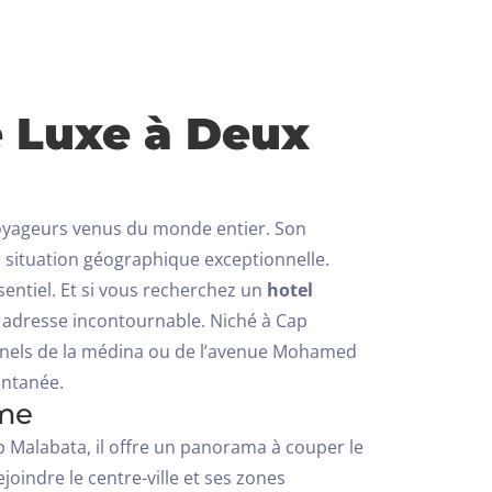
de Luxe à Deux
s voyageurs venus du monde entier. Son
sa situation géographique exceptionnelle.
entiel. Et si vous recherchez un
hotel
dresse incontournable. Niché à Cap
ionnels de la médina ou de l’avenue Mohamed
antanée.
sme
 Malabata, il offre un panorama à couper le
joindre le centre-ville et ses zones