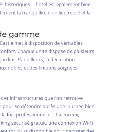
és historiques. L’hôtel est également bien
tement la tranquillité d’un lieu retiré et la
t de gamme
astle met à disposition de véritables
onfort. Chaque unité dispose de plusieurs
ardins. Par ailleurs, la décoration
x nobles et des finitions soignées,
s et infrastructures que l’on retrouve
ale pour se détendre après une journée bien
 la fois professionnel et chaleureux,
arking sécurisé gratuit, une connexion Wi-Fi
 tient toujours disponible pour partager des