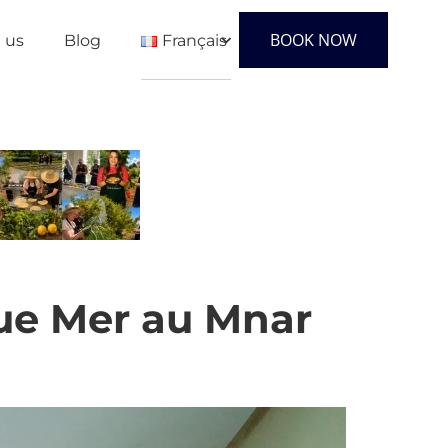
BOOK NOW
 us
Blog
Français
English
Français
Español
Vue Mer au Mnar