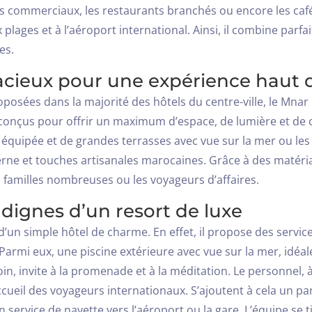
tres commerciaux, les restaurants branchés ou encore les caf
Départ
x plages et à l’aéroport international. Ainsi, il combine parfai
100
es.
acieux pour une expérience hau
Adultes
Enfants Tous âges
sées dans la majorité des hôtels du centre-ville, le Mnar C
1
0
onçus pour offrir un maximum d’espace, de lumière et de c
équipée et de grandes terrasses avec vue sur la mer ou les j
CHERCHER
ne et touches artisanales marocaines. Grâce à des matériau
s familles nombreuses ou les voyageurs d’affaires.
s dignes d’un resort de luxe
un simple hôtel de charme. En effet, il propose des service
 Parmi eux, une piscine extérieure avec vue sur la mer, idé
oin, invite à la promenade et à la méditation. Le personnel, à
’accueil des voyageurs internationaux. S’ajoutent à cela un p
n service de navette vers l’aéroport ou la gare. L’équipe se