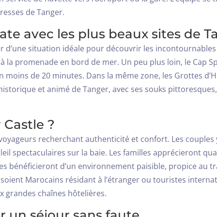
dresses de Tanger.
te avec les plus beaux sites de T
ter d’une situation idéale pour découvrir les incontournabl
u à la promenade en bord de mer. Un peu plus loin, le Cap Sp
 en moins de 20 minutes. Dans la même zone, les Grottes d’
historique et animé de Tanger, avec ses souks pittoresques
 Castle ?
voyageurs recherchant authenticité et confort. Les couples 
il spectaculaires sur la baie. Les familles apprécieront quan
ires bénéficieront d’un environnement paisible, propice au tr
’ils soient Marocains résidant à l’étranger ou touristes inter
x grandes chaînes hôtelières.
r un séjour sans faute