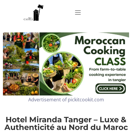
Home
About
Apartments
Advertisement of pickitcookit.com
Our Top Experiences
FAQ
Hotel Miranda Tanger – Luxe &
Authenticité au Nord du Maroc
Contact us