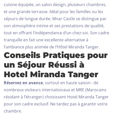
cuisine équipée, un salon design, plusieurs chambres,
et une grande terrasse.
Idéal pour les familles ou les
séjours de longue durée, Mnar Castle se distingue par
son atmosphère intime et ses prestations de qualité,
tout en offrant l’indépendance d’un chez-soi. Son cadre
tranquille en fait une excellente alternative à
Arrivée
l’ambiance plus animée de l’Hôtel Miranda Tanger.
Conseils Pratiques pour
un Séjour Réussi à
Départ
Hotel Miranda Tanger
100
Réservez en avance
, surtout en haute saison : de
Adultes
Enfants Tous âges
nombreux visiteurs internationaux et MRE (Marocains
résidant à l’étranger) choisissent Hotel Miranda Tanger
1
0
pour son cadre exclusif. Ne tardez pas à garantir votre
chambre.
CHERCHER