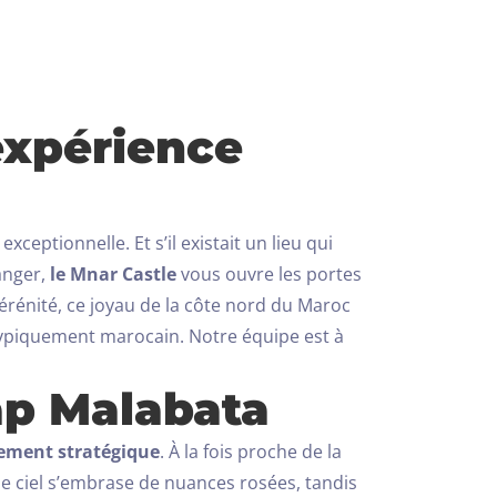
expérience
eptionnelle. Et s’il existait un lieu qui
anger,
le Mnar Castle
vous ouvre les portes
rénité, ce joyau de la côte nord du Maroc
x typiquement marocain.
Notre équipe est à
ap Malabata
ement stratégique
. À la fois proche de la
, le ciel s’embrase de nuances rosées, tandis