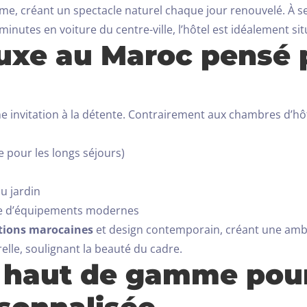
calme, créant un spectacle naturel chaque jour renouvelé.
À s
Départ
minutes en voiture du centre-ville, l’hôtel est idéalement si
100
luxe au Maroc pensé 
Adultes
Enfants Tous âges
1
0
 invitation à la détente. Contrairement aux chambres d’hôte
CHERCHER
e pour les longs séjours)
u jardin
ée d’équipements modernes
ations marocaines
et design contemporain, créant une ambi
relle, soulignant la beauté du cadre.
s haut de gamme pou