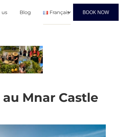
BOOK NOW
 us
Blog
Français
English
Français
Español
l au Mnar Castle