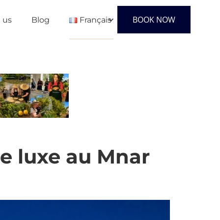
BOOK NOW
 us
Blog
Français
English
Français
Español
de luxe au Mnar