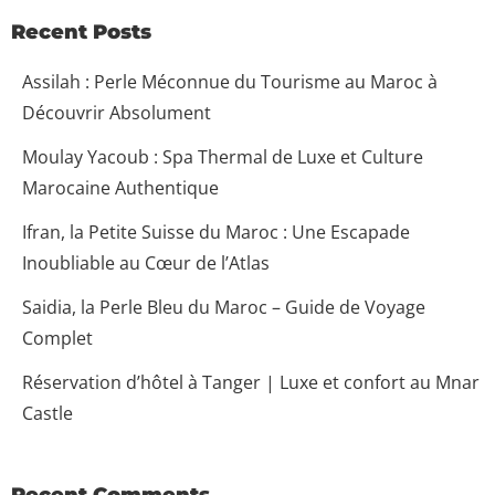
Recent Posts
Assilah : Perle Méconnue du Tourisme au Maroc à
Découvrir Absolument
Arrivée
Moulay Yacoub : Spa Thermal de Luxe et Culture
Marocaine Authentique
Départ
Ifran, la Petite Suisse du Maroc : Une Escapade
Inoubliable au Cœur de l’Atlas
100
Saidia, la Perle Bleu du Maroc – Guide de Voyage
Adultes
Enfants Tous âges
Complet
1
0
Réservation d’hôtel à Tanger | Luxe et confort au Mnar
Castle
CHERCHER