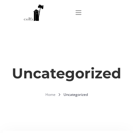
Home
About
Uncategorized
Apartments
Home
Uncategorized
Our Top Experiences
FAQ
Contact us