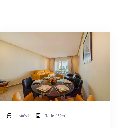
Invités:
6
Taille :
130m²