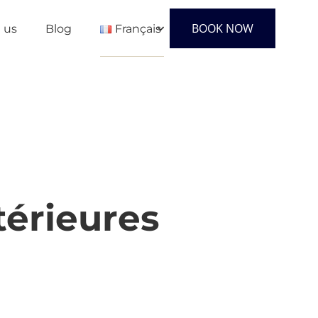
BOOK NOW
 us
Blog
Français
English
Français
Español
térieures