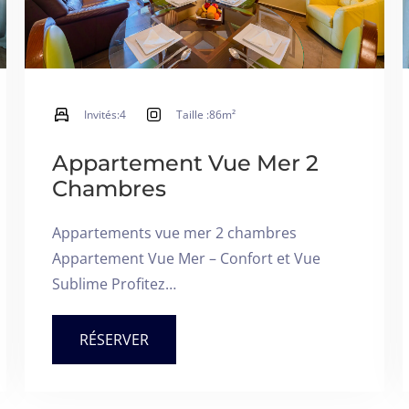
Adultes
Enfants Tous âges
1
0
CHERCHER
Invités:
4
Taille :
86m²
Appartement Vue Mer 2
Chambres
Appartements vue mer 2 chambres
Appartement Vue Mer – Confort et Vue
Sublime Profitez…
RÉSERVER