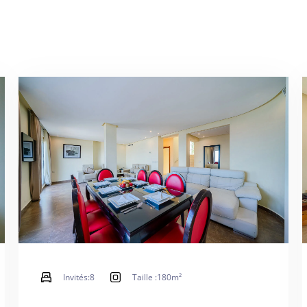
Invités:
8
Taille :
180m²