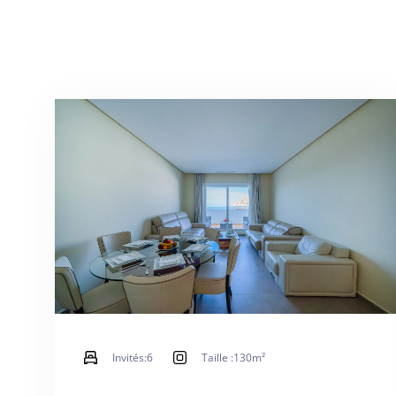
Invités:
6
Taille :
130m²