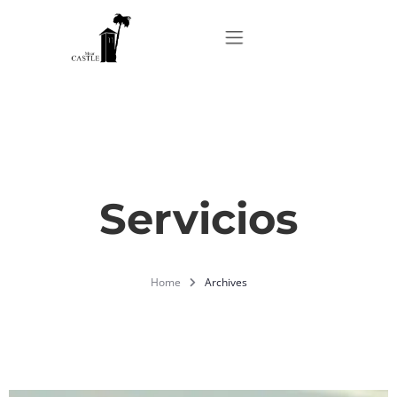
Home
About
Servicios
Apartments
Home
Archives
Our Top Experiences
FAQ
Contact us