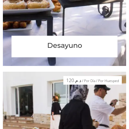
Desayuno
120
د.م.
/ Por Día / Por Huesped