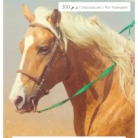
300
د.م.
/ Una sola vez / Por Huesped
Blog
Español
BOOK NOW