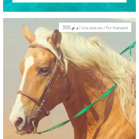
BUSCAR
300
د.م.
/ Una sola vez / Por Huesped