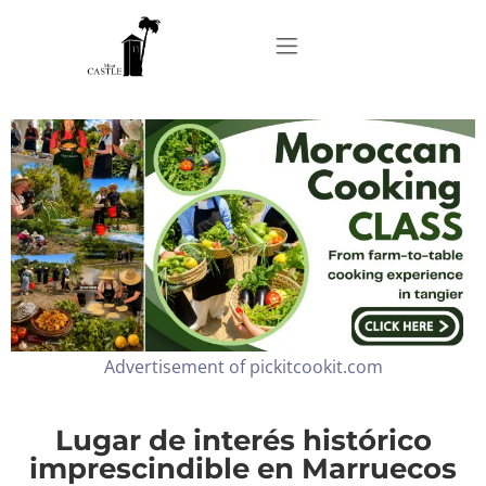
Home
About
Apartments
Advertisement of pickitcookit.com
Our Top Experiences
FAQ
Lugar de interés histórico
imprescindible en Marruecos
Contact us