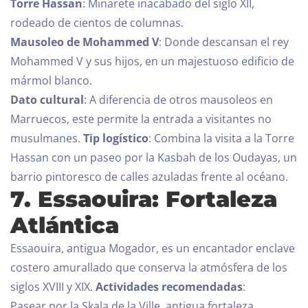
Torre Hassan
: Minarete inacabado del siglo XII,
rodeado de cientos de columnas.
Mausoleo de Mohammed V
: Donde descansan el rey
Mohammed V y sus hijos, en un majestuoso edificio de
mármol blanco.
Dato cultural
: A diferencia de otros mausoleos en
Marruecos, este permite la entrada a visitantes no
Día de llegada
musulmanes.
Tip logístico
: Combina la visita a la Torre
Hassan con un paseo por la Kasbah de los Oudayas, un
barrio pintoresco de calles azuladas frente al océano.
Día de salida
7. Essaouira: Fortaleza
100
Atlántica
Adultos
Niños Todas las edades
Essaouira, antigua Mogador, es un encantador enclave
costero amurallado que conserva la atmósfera de los
1
0
siglos XVIII y XIX.
Actividades recomendadas
:
Pasear por la Skala de la Ville, antigua fortaleza