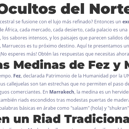
Ocultos del Nort
cestral se fusione con el lujo más refinado? Entonces un
ex
de África, cada mercado, cada desierto, cada palacio es un
, los sabores intensos, y los paisajes que parecen salidos d
a, Marruecos es tu próximo destino.
Aquí te presentamos un
¡No esperes más! Obtén las respuestas que necesitas aho
las Medinas de Fez y
iempo.
Fez
, declarada Patrimonio de la Humanidad por la U
us callejuelas son tan estrechas que no permiten el paso de
iguos comerciantes.
En
Marrakech
, la medina es un hervide
o también riads escondidos tras modestas puertas de mader
alabras básicas en árabe como "salaam" (hola) y "shukran" 
 en un Riad Tradiciona