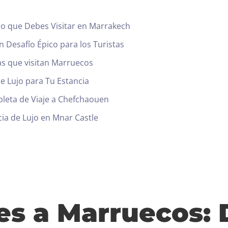
Día de salida
ico que Debes Visitar en Marrakech
100
 Desafío Épico para los Turistas
Adultos
Niños Todas las edades
as que visitan Marruecos
1
0
de Lujo para Tu Estancia
leta de Viaje a Chefchaouen
BUSCAR
cia de Lujo en Mnar Castle
jes a Marruecos: