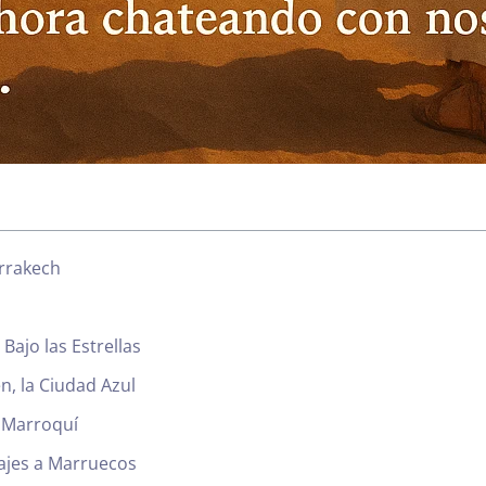
arrakech
Bajo las Estrellas
n, la Ciudad Azul
 Marroquí
Día de llegada
Viajes a Marruecos