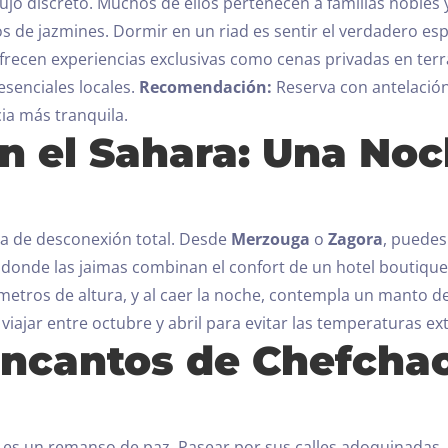
ujo discreto.
Muchos de ellos pertenecen a familias nobles
os de jazmines. Dormir en un riad es sentir el verdadero espí
frecen experiencias exclusivas como cenas privadas en terr
senciales locales.
Recomendación:
Reserva con antelación
cia más tranquila.
n el Sahara: Una Noc
ia de desconexión total.
Desde
Merzouga
o
Zagora
, puedes
donde las jaimas combinan el confort de un hotel boutique 
metros de altura, y al caer la noche, contempla un manto de 
viajar entre octubre y abril para evitar las temperaturas e
 Encantos de Chefcha
, es un remanso de paz.
Pasear por sus calles adoquinadas, 