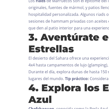
Los
riads
de Marruecos son el epítome del l
originales, fuentes de mármol, y patios llen
hospitalidad personalizada.
Algunos riads o
sesiones de hammam privadas con aceites e
que den al patio interior para una experien
3. Aventúrate e
Estrellas
El desierto del Sahara ofrece una experienc
4x4 hasta campamentos de lujo (glamping), 
Durante el día, explora dunas de hasta 150 
lugares del mundo.
Tip práctico:
Considera 
4. Explora los
Azul
Chefchaouen
, conocida como la Perla Azul