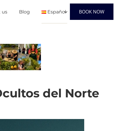
BOOK NOW
 us
Blog
Español
English
Français
Español
Ocultos del Norte