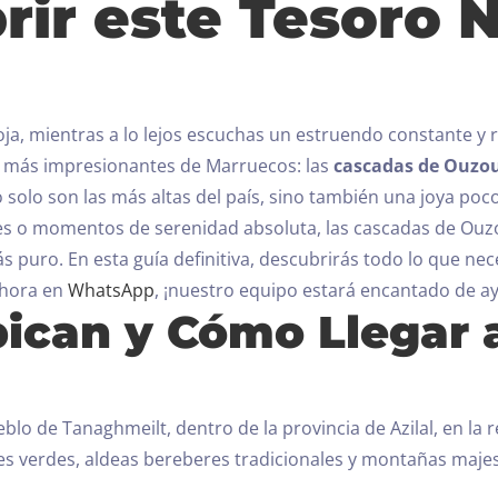
rir este Tesoro N
a, mientras a lo lejos escuchas un estruendo constante y re
es más impresionantes de Marruecos: las
cascadas de Ouzo
solo son las más altas del país, sino también una joya poc
 o momentos de serenidad absoluta, las cascadas de Ouzo
ás puro.
En esta guía definitiva, descubrirás todo lo que nece
ahora en
WhatsApp
, ¡nuestro equipo estará encantado de a
bican y Cómo Llegar 
blo de Tanaghmeilt, dentro de la provincia de Azilal, en la r
Día de llegada
lles verdes, aldeas bereberes tradicionales y montañas maje