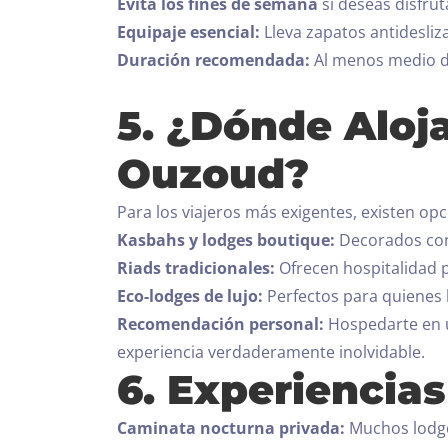
Evita los fines de semana
si deseas disfrut
Equipaje esencial:
Lleva zapatos antidesliza
Duración recomendada:
Al menos medio dí
5. ¿Dónde Aloj
Ouzoud?
Para los viajeros más exigentes, existen op
Kasbahs y lodges boutique:
Decorados con
Riads tradicionales:
Ofrecen hospitalidad 
Eco-lodges de lujo:
Perfectos para quienes 
Recomendación personal:
Hospedarte en un
experiencia verdaderamente inolvidable.
6. Experiencias
Caminata nocturna privada:
Muchos lodges