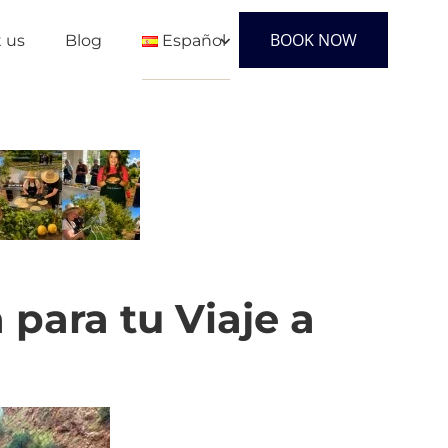
BOOK NOW
 us
Blog
Español
English
Français
Español
para tu Viaje a