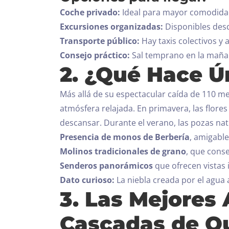
Coche privado:
Ideal para mayor comodidad 
Excursiones organizadas:
Disponibles desd
Transporte público:
Hay taxis colectivos y
Consejo práctico:
Sal temprano en la mañana
2. ¿Qué Hace Ú
Más allá de su espectacular caída de 110 me
atmósfera relajada.
En primavera, las flore
descansar. Durante el verano, las pozas nat
Presencia de monos de Berbería
, amigable
Molinos tradicionales de grano
, que conse
Senderos panorámicos
que ofrecen vistas
Dato curioso:
La niebla creada por el agua 
3. Las Mejores 
Cascadas de O