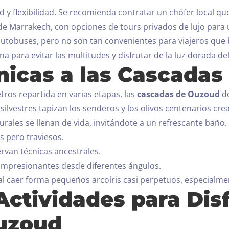
y flexibilidad. Se recomienda contratar un chófer local que
Día de salida
e Marrakech, con opciones de tours privados de lujo para 
100
 autobuses, pero no son tan convenientes para viajeros que
 para evitar las multitudes y disfrutar de la luz dorada d
Adultos
Niños Todas las edades
nicas a las Cascada
1
0
tros repartida en varias etapas, las
cascadas de Ouzoud
de
BUSCAR
s silvestres tapizan los senderos y los olivos centenarios c
urales se llenan de vida, invitándote a un refrescante baño.
s pero traviesos.
rvan técnicas ancestrales.
 impresionantes desde diferentes ángulos.
al caer forma pequeños arcoíris casi perpetuos, especialme
Actividades para Disf
uzoud