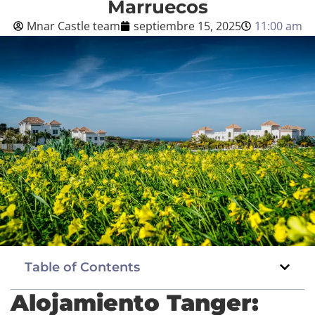
Marruecos
Mnar Castle team
septiembre 15, 2025
11:00 am
Blog
Español
BOOK NOW
Table of Contents
Alojamiento Tanger: