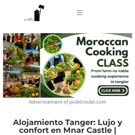
Home
About
Apartments
Advertisement of pickitcookit.com
Our Top Experiences
FAQ
Alojamiento Tanger: Lujo y
confort en Mnar Castle |
Contact us