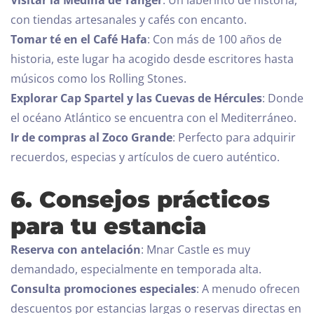
con tiendas artesanales y cafés con encanto.
Tomar té en el Café Hafa
: Con más de 100 años de
historia, este lugar ha acogido desde escritores hasta
músicos como los Rolling Stones.
Explorar Cap Spartel y las Cuevas de Hércules
: Donde
el océano Atlántico se encuentra con el Mediterráneo.
Ir de compras al Zoco Grande
: Perfecto para adquirir
recuerdos, especias y artículos de cuero auténtico.
Día de llegada
6. Consejos prácticos
para tu estancia
Día de salida
Reserva con antelación
: Mnar Castle es muy
100
demandado, especialmente en temporada alta.
Adultos
Niños Todas las edades
Consulta promociones especiales
: A menudo ofrecen
descuentos por estancias largas o reservas directas en
1
0