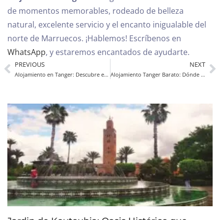
de momentos memorables, rodeado de belleza
natural, excelente servicio y el encanto inigualable del
norte de Marruecos.
¡Hablemos! Escríbenos en
WhatsApp
, y estaremos encantados de ayudarte.
PREVIOUS
NEXT
Alojamiento en Tanger: Descubre el lujo de Mnar Castle
Alojamiento Tanger Barato: Dónde Dormir Bien y Gastar Poco